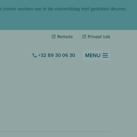
de zomer werken we in de voormiddag met gesloten deuren.
Remote
Privaat luik
MENU
+32 89 30 06 30