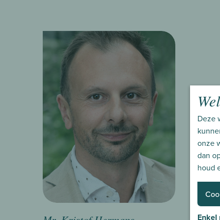
We
Deze w
kunne
onze w
dan op
houd e
Coo
Enkel
Mr. Kristof Hermans