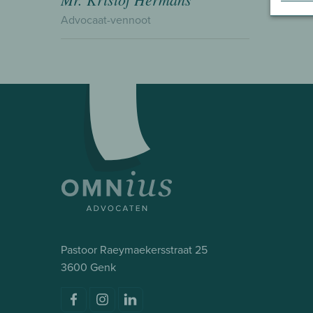
Advocaat-vennoot
Pastoor Raeymaekersstraat 25
3600 Genk
Volg ons op
Facebook
Instagram
LinkedIn