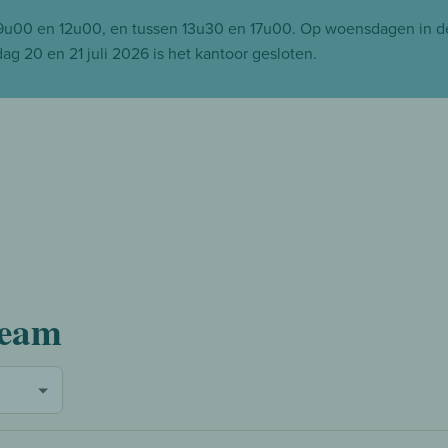
09u00 en 12u00, en tussen 13u30 en 17u00. Op woensdagen in 
g 20 en 21 juli 2026 is het kantoor gesloten.
team