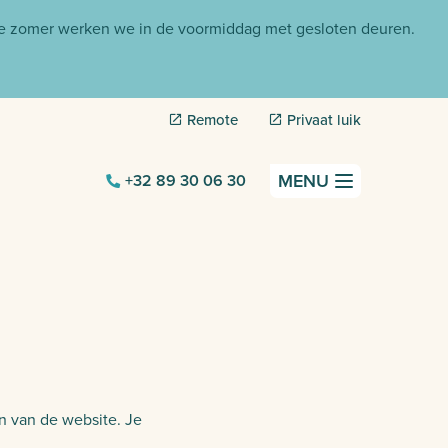
de zomer werken we in de voormiddag met gesloten deuren.
Remote
Privaat luik
MENU
+32 89 30 06 30
n van de website. Je