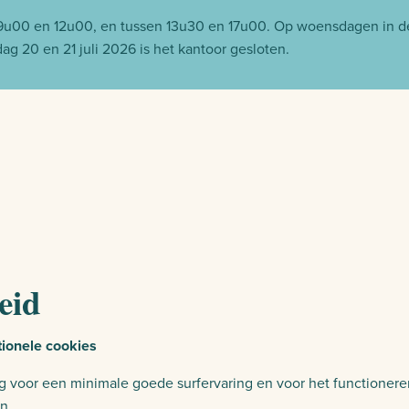
09u00 en 12u00, en tussen 13u30 en 17u00. Op woensdagen in 
g 20 en 21 juli 2026 is het kantoor gesloten.
eid
tionele cookies
g voor een minimale goede surfervaring en voor het functionere
n.